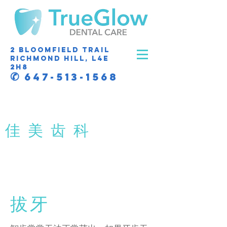
2 Bloomfield Trail
Richmond Hill, L4E
2H8
✆
647-513-1568
​佳 美 齿 科
拔 牙