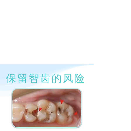
保 留 智 齿 的 风 险