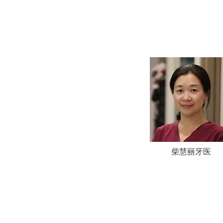
柴慧丽牙医