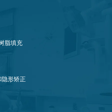
树脂填充
和隐形矫正