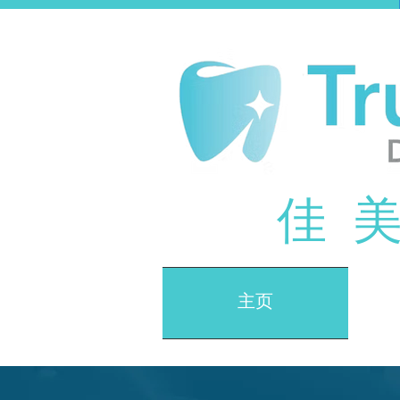
​佳 
主页